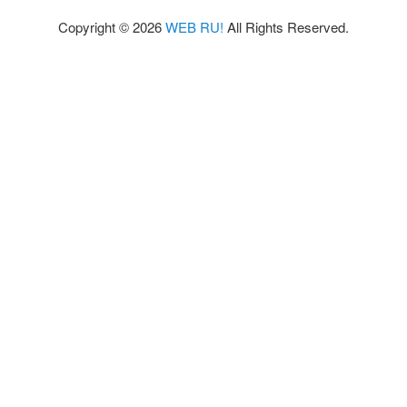
ブ
Copyright © 2026
WEB RU!
All Rights Reserved.
制
作
の
い
ろ
い
ろ。
毎
日
ウ
ェ
ブ
っ
て