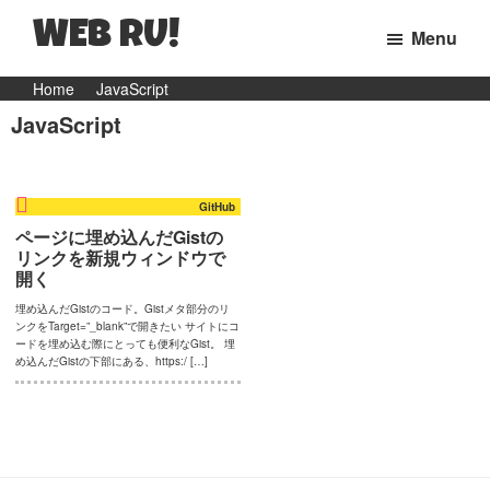
WEB RU!
Menu
マ
Skip
Skip
Home
JavaScript
マ
JavaScript
to
to
WEB
primary
main
エ
navigation
content
ン
GitHub
ジ
ページに埋め込んだGistの
リンクを新規ウィンドウで
ニ
開く
ア
埋め込んだGistのコード。Gistメタ部分のリ
の
ンクをTarget=”_blank”で開きたい サイトにコ
ードを埋め込む際にとっても便利なGist。 埋
日
め込んだGistの下部にある、https:/ […]
常
と
ウ
ェ