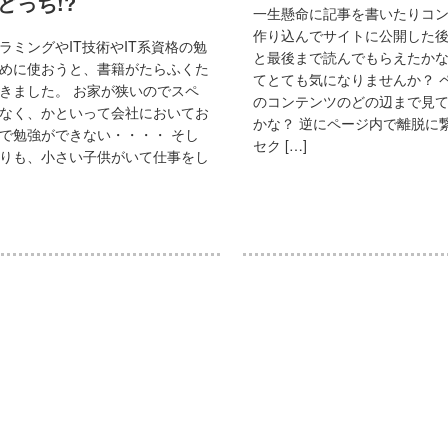
どっち!?
一生懸命に記事を書いたりコ
作り込んでサイトに公開した
ラミングやIT技術やIT系資格の勉
と最後まで読んでもらえたか
めに使おうと、書籍がたらふくた
てとても気になりませんか？ 
きました。 お家が狭いのでスペ
のコンテンツのどの辺まで見
なく、かといって会社においてお
かな？ 逆にページ内で離脱に
で勉強ができない・・・・ そし
セク […]
りも、小さい子供がいて仕事をし