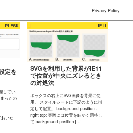
Privacy Policy
PLESK
IE11
SVGを利用した背景がIE11
eの設定を
で位置が中央にズレるとき
の対処法
kで管理してい
ボックスの右上にSVG画像を背景に使
はまったの
用。 スタイルシートに下記のように指
定して配置。 background-position :
？
right top; 実際には位置を細かく調整し
しておいた
て background-position […]