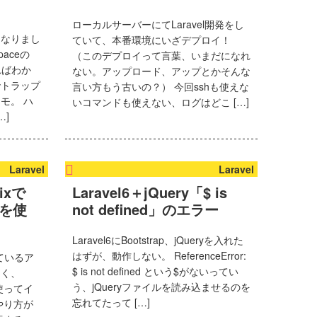
ローカルサーバーにてLaravel開発をし
になりまし
ていて、本番環境にいざデプロイ！
paceの
（このデプロイって言葉、いまだになれ
ればわか
ない。アップロード、アップとかそんな
でトラップ
言い方もう古いの？） 今回sshも使えな
モ。 ハ
いコマンドも使えない、ログはどこ […]
…]
Laravel
Laravel
Mixで
Laravel6＋jQuery「$ is
G)を使
not defined」のエラー
Laravel6にBootstrap、jQueryを入れた
はずが、動作しない。 ReferenceError:
っているア
$ is not defined という$がないってい
たく、
う、jQueryファイルを読み込ませるのを
xを使ってイ
忘れてたって […]
やり方が