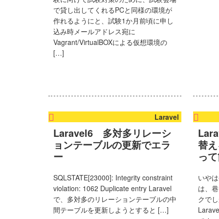
ま
で貸し出してくれるPCと同様の環境が
す。
作れるようにと、試験1か月前頃に申し
込み時メールアドレス宛に
Vagrant/VirtualBOXによる仮想環境の
[…]
Laravel
Laravel6 多対多リレーシ
La
ョンテーブルの更新でエラ
替えを
ー
って
SQLSTATE[23000]: Integrity constraint
いやは
violation: 1062 Duplicate entry Laravel
は、巷
で、多対多のリレーションテーブルの中
クでし
間テーブルを更新しようとすると […]
Lar