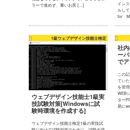
インス
ラーで進めず、重いお尻 […]
ブ
ルして
制
for Ma
作
の
1級ウェブデザイン技能士検定
い
社内
ろ
ーバ
い
でア
ろ。
毎
この記
ていた
日
を管理
ウ
WEB
ウェブデザイン技能士1級実
ェ
ターP
技試験対策[Windowsに試
易にw
ブ
験時環境を作成する]
っ
ウェブデザイン技能士検定1級の実技試
て
験に向けて試験対策のために、試験会場