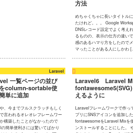
方法
めちゃくちゃに長いタイトル
たけれど。。。 Google Works
DNSレコード設定でよく考え
るものの、表示の仕方の違い
感のあるハマり方をしたのでメ
マったことがある人にしかわ [
Laravel
ravel 一覧ページの並び
Laravel6 Laravel 
column-sortable使
fontawesome5(SV
簡単に追加
えるように
や、今までフルスクラッチもしく
Laravelフレームワークで作
で言われるオレオレフレームワー
プリにSNSアイコンを追加し
か構築したことがなかったので
fontawesomeをLaravel Mi
avelの簡単便利さには驚いてばかり
ンストールすることにした。 