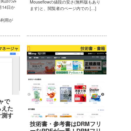
で英語のみ
Mouseflowの値段の安さ(無料版もあり
月14日か
ます)と、閲覧者のページ内での […]
の利用が
グマネージャ
技術書・書籍
ジャで
らえた
計測す
技術書・参考書はDRMフリ
ーなPDFが一番！DRMフリ