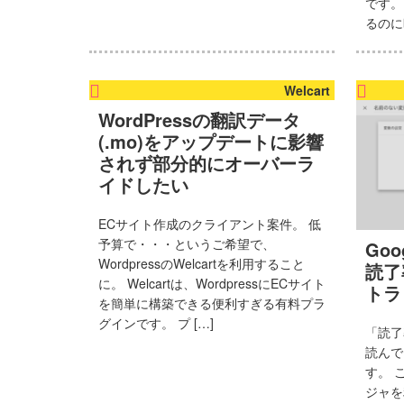
です。
るのに
Welcart
WordPressの翻訳データ
(.mo)をアップデートに影響
されず部分的にオーバーラ
イドしたい
ECサイト作成のクライアント案件。 低
予算で・・・というご希望で、
Go
WordpressのWelcartを利用すること
読了
に。 Welcartは、WordpressにECサイト
トラ
を簡単に構築できる便利すぎる有料プラ
グインです。 プ […]
「読了
読んで
す。 
ジャを