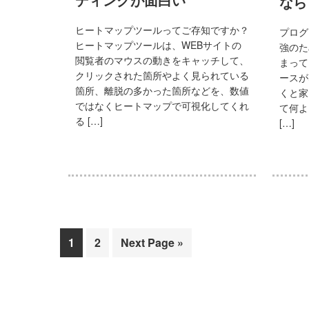
なら
ヒートマップツールってご存知ですか？
プログ
ヒートマップツールは、WEBサイトの
強のた
閲覧者のマウスの動きをキャッチして、
まって
クリックされた箇所やよく見られている
ースが
箇所、離脱の多かった箇所などを、数値
くと家
ではなくヒートマップで可視化してくれ
て何よ
る […]
[…]
次
次
Go
1
2
Next Page »
の
の
to
ペ
ペ
ー
ー