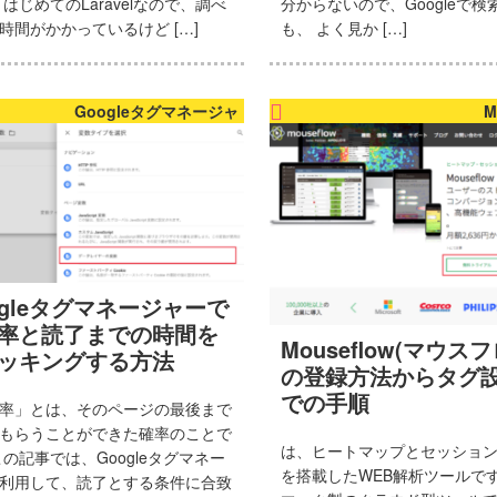
 はじめてのLaravelなので、調べ
分からないので、Googleで検
時間がかかっているけど […]
も、 よく見か […]
Googleタグマネージャ
M
ogleタグマネージャーで
率と読了までの時間を
Mouseflow(マウス
ッキングする方法
の登録方法からタグ
での手順
率」とは、そのページの最後まで
もらうことができた確率のことで
は、ヒートマップとセッショ
この記事では、Googleタグマネー
を搭載したWEB解析ツールです
利用して、読了とする条件に合致