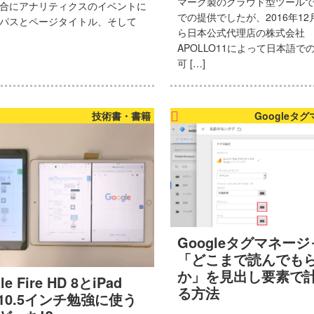
マーク製のクラウド型ツール
合にアナリティクスのイベントに
での提供でしたが、2016年12
パスとページタイトル、そして
ら日本公式代理店の株式会社
APOLLO11によって日本語で
可 […]
技術書・書籍
Googleタ
Googleタグマネー
「どこまで読んでも
か」を見出し要素で
le Fire HD 8とiPad
る方法
o 10.5インチ勉強に使う