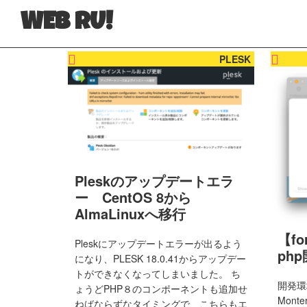
Skip
Skip
WEB RU!
to
to
マ
primary
main
PLESK
マ
navigation
content
WEB
エ
ン
ジ
ニ
Pleskのアップデートエラ
ア
ー CentOS 8から
の
AlmaLinuxへ移行
日
【fo
常
Pleskにアップデートエラーが出るよう
php
になり、PLESK 18.0.41からアップデー
と
トができなくなってしまいました。 ち
ウ
開発環
ょうどPHP８のコンポーネントも追加せ
Monte
ェ
ねばならずなタイミングで、こちらもエ