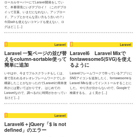
ローカルサーバーにてLaravel開発をしてい
ブ
て、本番環境にいざデプロイ！ （このデプロ
イって言葉、いまだになれない。アップロー
制
ド、アップとかそんな言い方もう古いの？）
今回sshも使えないコマンドも使えない、ロ
作
グはどこ […]
の
い
Laravel
Laravel
ろ
Laravel 一覧ページの並び替
Laravel6 Laravel Mixで
えをcolumn-sortable使って
fontawesome5(SVG)を使え
い
簡単に追加
るように
ろ。
いやはや、今までフルスクラッチもしくは、
Laravelフレームワークで作っているアプリに
毎
巷で言われるオレオレフレームワークでしか
SNSアイコンを追加したく、fontawesomeを
構築したことがなかったのでLaravelの簡単便
Laravel Mixを使ってインストールすることに
日
利さには驚いてばかりです。 はじめての
した。 やり方が分からないので、Googleで
Laravelなので、調べるのに時間がかかってい
検索するも、 よく見か […]
ウ
るけど […]
ェ
ブ
Laravel
っ
Laravel6＋jQuery「$ is not
defined」のエラー
て