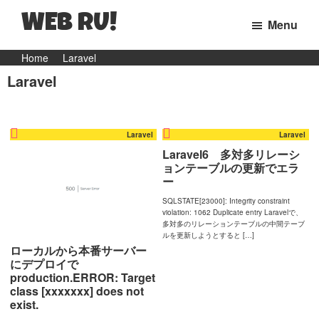
WEB RU!
Menu
マ
Skip
Skip
Home
Laravel
マ
Laravel
to
to
WEB
primary
main
エ
navigation
content
ン
Laravel
Laravel
ジ
Laravel6 多対多リレーシ
ョンテーブルの更新でエラ
ニ
ー
ア
SQLSTATE[23000]: Integrity constraint
の
violation: 1062 Duplicate entry Laravelで、
多対多のリレーションテーブルの中間テーブ
日
ルを更新しようとすると […]
ローカルから本番サーバー
常
にデプロイで
と
production.ERROR: Target
class [xxxxxxx] does not
ウ
exist.
ェ