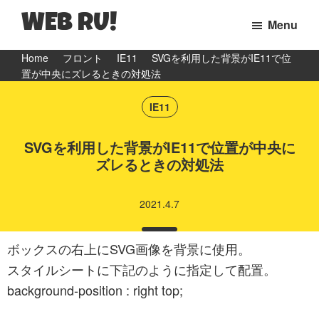
WEB RU!
Menu
マ
Skip
Skip
Skip
Home
フロント
IE11
SVGを利用した背景がIE11で位
マ
置が中央にズレるときの対処法
to
to
to
WEB
primary
main
primary
IE11
エ
navigation
content
sidebar
ン
SVGを利用した背景がIE11で位置が中央に
ジ
ズレるときの対処法
ニ
ア
2021.4.7
の
日
ボックスの右上にSVG画像を背景に使用。
常
スタイルシートに下記のように指定して配置。
と
background-position : right top;
ウ
ェ