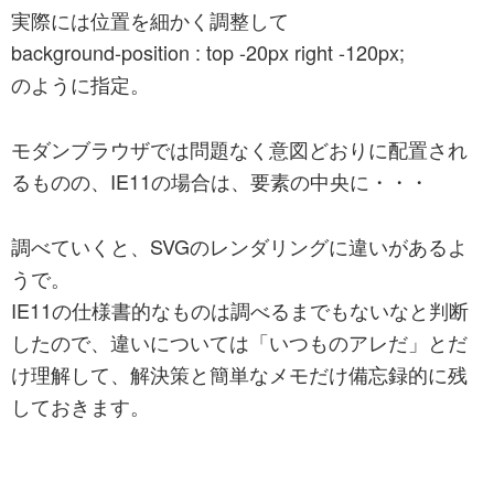
実際には位置を細かく調整して
ブ
background-position : top -20px right -120px;
制
のように指定。
作
の
モダンブラウザでは問題なく意図どおりに配置され
い
るものの、IE11の場合は、要素の中央に・・・
ろ
い
調べていくと、SVGのレンダリングに違いがあるよ
ろ。
うで。
毎
IE11の仕様書的なものは調べるまでもないなと判断
日
したので、違いについては「いつものアレだ」とだ
ウ
け理解して、解決策と簡単なメモだけ備忘録的に残
ェ
しておきます。
ブ
っ
て