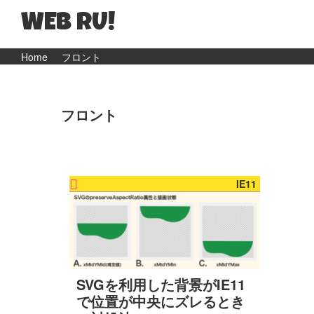
WEB RU!
マ
Skip
Skip
Home
フロント
マ
to
to
WEB
primary
main
エ
フロント
navigation
content
ン
ジ
ニ
IE11
ア
の
日
常
と
SVGを利用した背景がIE11
ウ
で位置が中央にズレるとき
ェ