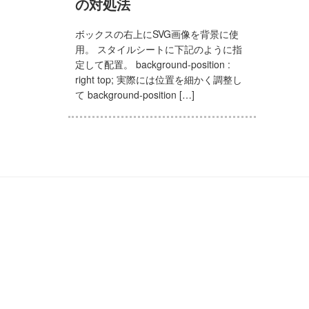
の対処法
ブ
ボックスの右上にSVG画像を背景に使
制
用。 スタイルシートに下記のように指
作
定して配置。 background-position :
の
right top; 実際には位置を細かく調整し
て background-position […]
い
ろ
い
ろ。
毎
日
ウ
ェ
ブ
っ
て