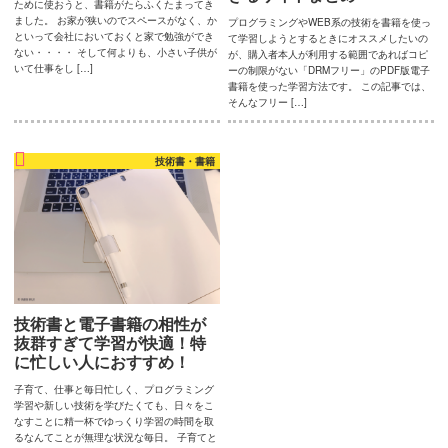
ために使おうと、書籍がたらふくたまってき
ブ
ました。 お家が狭いのでスペースがなく、か
プログラミングやWEB系の技術を書籍を使っ
といって会社においておくと家で勉強ができ
て学習しようとするときにオススメしたいの
制
ない・・・・ そして何よりも、小さい子供が
が、購入者本人が利用する範囲であればコピ
いて仕事をし […]
ーの制限がない「DRMフリー」のPDF版電子
作
書籍を使った学習方法です。 この記事では、
そんなフリー […]
の
い
技術書・書籍
ろ
い
ろ。
毎
日
ウ
技術書と電子書籍の相性が
ェ
抜群すぎて学習が快適！特
に忙しい人におすすめ！
ブ
子育て、仕事と毎日忙しく、プログラミング
っ
学習や新しい技術を学びたくても、日々をこ
なすことに精一杯でゆっくり学習の時間を取
て
るなんてことが無理な状況な毎日。 子育てと