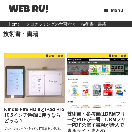
WEB RU!
Menu
マ
Skip
Skip
Home
プログラミングの学習方法
技術書・書籍
マ
技術書・書籍
to
to
WEB
primary
main
エ
navigation
content
ン
技術書・書籍
技術書・書籍
ジ
ニ
ア
の
日
常
Kindle Fire HD 8とiPad Pro
と
技術書・参考書はDRMフリ
10.5インチ勉強に使うなら
ーなPDFが一番！DRMフリ
どっち!?
ウ
ーPDFの電子書籍が購入で
プログラミングやIT技術やIT系資格の勉強の
ェ
きるサイトまとめ