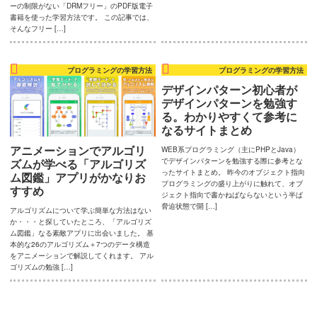
ま
ーの制限がない「DRMフリー」のPDF版電子
書籍を使った学習方法です。 この記事では、
す。
そんなフリー […]
プログラミングの学習方法
プログラミングの学習方法
デザインパターン初心者が
デザインパターンを勉強す
る。わかりやすくて参考に
なるサイトまとめ
アニメーションでアルゴリ
WEB系プログラミング（主にPHPとJava）
ズムが学べる「アルゴリズ
でデザインパターンを勉強する際に参考とな
ったサイトまとめ。 昨今のオブジェクト指向
ム図鑑」アプリがかなりお
プログラミングの盛り上がりに触れて、オブ
すすめ
ジェクト指向で書かねばならないという半ば
脅迫状態で開 […]
アルゴリズムについて学ぶ簡単な方法はない
か・・・と探していたところ、「アルゴリズ
ム図鑑」なる素敵アプリに出会いました。 基
本的な26のアルゴリズム＋7つのデータ構造
をアニメーションで解説してくれます。 アル
ゴリズムの勉強 […]