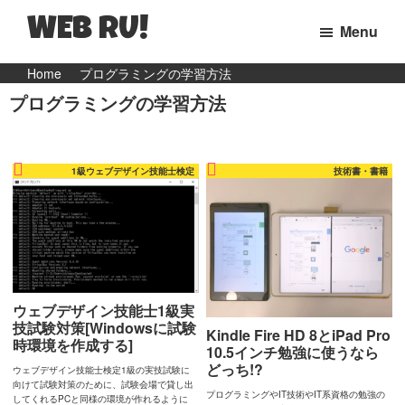
WEB RU!
Menu
マ
Skip
Skip
Home
プログラミングの学習方法
マ
プログラミングの学習方法
to
to
WEB
primary
main
エ
navigation
content
ン
1級ウェブデザイン技能士検定
技術書・書籍
ジ
ニ
ア
の
日
ウェブデザイン技能士1級実
常
技試験対策[Windowsに試験
Kindle Fire HD 8とiPad Pro
時環境を作成する]
と
10.5インチ勉強に使うなら
どっち!?
ウ
ウェブデザイン技能士検定1級の実技試験に
向けて試験対策のために、試験会場で貸し出
プログラミングやIT技術やIT系資格の勉強の
ェ
してくれるPCと同様の環境が作れるように