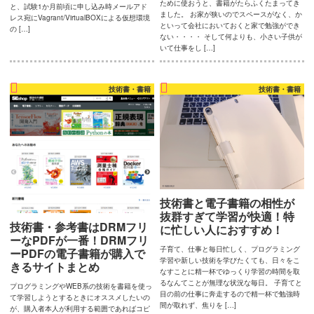
ために使おうと、書籍がたらふくたまってき
と、試験1か月前頃に申し込み時メールアド
ブ
ました。 お家が狭いのでスペースがなく、か
レス宛にVagrant/VirtualBOXによる仮想環境
といって会社においておくと家で勉強ができ
の […]
制
ない・・・・ そして何よりも、小さい子供が
いて仕事をし […]
作
の
技術書・書籍
技術書・書籍
い
ろ
い
ろ。
毎
日
技術書と電子書籍の相性が
抜群すぎて学習が快適！特
ウ
技術書・参考書はDRMフリ
に忙しい人におすすめ！
ェ
ーなPDFが一番！DRMフリ
子育て、仕事と毎日忙しく、プログラミング
ーPDFの電子書籍が購入で
ブ
学習や新しい技術を学びたくても、日々をこ
きるサイトまとめ
なすことに精一杯でゆっくり学習の時間を取
っ
るなんてことが無理な状況な毎日。 子育てと
プログラミングやWEB系の技術を書籍を使っ
目の前の仕事に奔走するので精一杯で勉強時
て学習しようとするときにオススメしたいの
て
間が取れず、焦りを […]
が、購入者本人が利用する範囲であればコピ