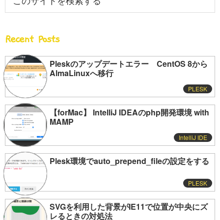
の
初
サ
の
イ
サ
Recent Posts
ト
を
イ
検
Pleskのアップデートエラー CentOS 8から
ド
AlmaLinuxへ移行
索
バ
す
PLESK
る
ー
【forMac】 IntelliJ IDEAのphp開発環境 with
MAMP
IntelliJ IDE
Plesk環境でauto_prepend_fileの設定をする
PLESK
SVGを利用した背景がIE11で位置が中央にズ
レるときの対処法