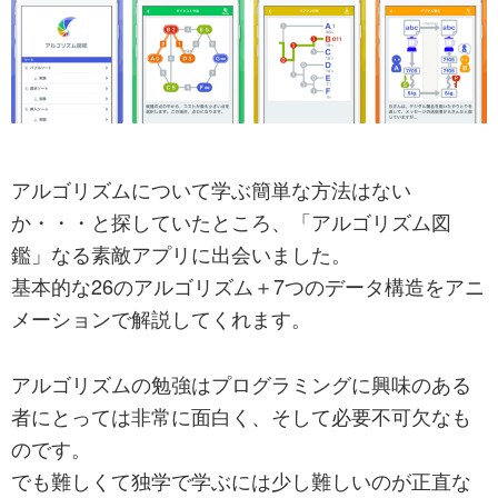
ブ
制
作
の
い
ろ
アルゴリズムについて学ぶ簡単な方法はない
い
か・・・と探していたところ、「アルゴリズム図
ろ。
鑑」なる素敵アプリに出会いました。
毎
基本的な26のアルゴリズム＋7つのデータ構造をアニ
日
メーションで解説してくれます。
ウ
ェ
アルゴリズムの勉強はプログラミングに興味のある
ブ
者にとっては非常に面白く、そして必要不可欠なも
っ
のです。
て
でも難しくて独学で学ぶには少し難しいのが正直な