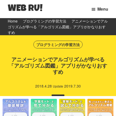
WEB RU!
Menu
マ
Skip
Skip
Skip
Home
プログラミングの学習方法
アニメーションでアル
マ
ゴリズムが学べる「アルゴリズム図鑑」アプリがかなりおす
to
to
to
WEB
すめ
primary
main
primary
エ
navigation
content
sidebar
プログラミングの学習方法
ン
ジ
アニメーションでアルゴリズムが学べる
ニ
「アルゴリズム図鑑」アプリがかなりおす
ア
すめ
の
日
2018.4.28
2019.7.30
Update
常
と
ウ
ェ